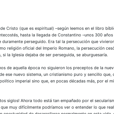
 de Cristo (que es espiritual) –según leemos en el libro bíb
tecostés, hasta la llegada de Constantino –unos 300 años d
 fue duramente perseguido. Era tal la persecución que vivie
como religión oficial del Imperio Romano, la persecución ce
 si la Iglesia dejaba de ser perseguida, se aburguesaría.
s de aquella época no siguieron los preceptos de la nueva I
de ese nuevo sistema, un cristianismo puro y sencillo que, 
político imperial sino que, en pocas décadas más, por el m
os siglos! Ahora todo está tan empañado por el secularism
ue muy difícilmente podríamos ver o entender lo que realm
eron oportunidad de desarrollarse normalmente en esta vida