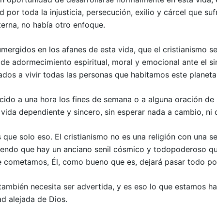
 por toda la injusticia, persecución, exilio y cárcel que su
terna, no había otro enfoque.
umergidos en los afanes de esta vida, que el cristianismo s
 adormecimiento espiritual, moral y emocional ante el sins
nados a vivir todas las personas que habitamos este planet
ducido a una hora los fines de semana o a alguna oración d
de vida dependiente y sincero, sin esperar nada a cambio, n
ue solo eso. El cristianismo no es una religión con una ser
iendo que hay un anciano senil cósmico y todopoderoso qu
 cometamos, Él, como bueno que es, dejará pasar todo por 
 también necesita ser advertida, y es eso lo que estamos h
ad alejada de Dios.