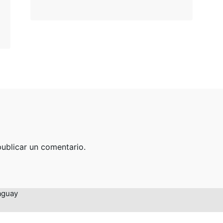
Servicios Semanales
Oración
Grupos Hogareños
Niños
Adolescentes
Jóvenes
Hombres
Mujeres
Matrimonios
ublicar un comentario.
aguay