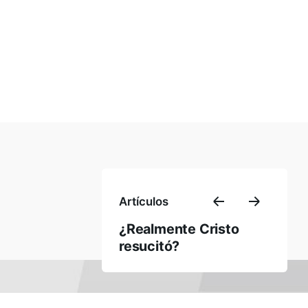
Rodó 198 c/ Mcal. López
Asunción, Paraguay
América Latina
Tel.:
(+595 21) 202 714
WhatsApp Secretaría:
+595 983-972100
Sigamos en Contacto
Enviar
Artículos
¿Realmente Cristo
resucitó?
Desarrollado en
Yeah!