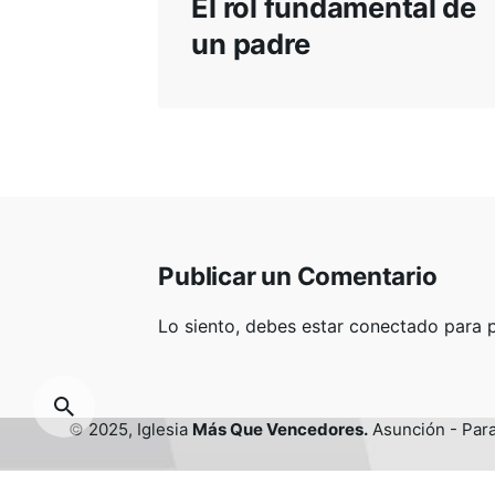
El rol fundamental de
Activate
un padre
Alabanza y Artes
Cárceles
Comunicaciones
Consejería
Escuela Bíblica
Intercesión
Misiones Transculturales
Perseverantes
Publicar un Comentario
Ujieres
Lo siento, debes estar
conectado
para p
© 2025, Iglesia
Más Que Vencedores.
Asunción - Par