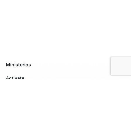
Ministerios
Activate
Alabanza y Artes
Cárceles
Comunicaciones
Consejería
Escuela Bíblica
Intercesión