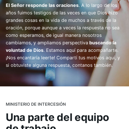
El Señor responde las oraciones
. A lo largo de los
años fuimos testigos de las veces en que Dios hizo
grandes cosas en la vida de muchos a través de la
oración, porque aunque a veces la respuesta no sea
como esperamos, de igual manera nosotros
cambiamos, y ampliamos perspectiva
buscando la
voluntad de Dios
. Estamos aquí para acompañarte.
¡Nos encantaría leerte! Compartí tus motivos aquí, y
si obtuviste alguna respuesta, contanos también.
MINISTERIO DE INTERCESIÓN
Una parte del
equipo
de trabajo