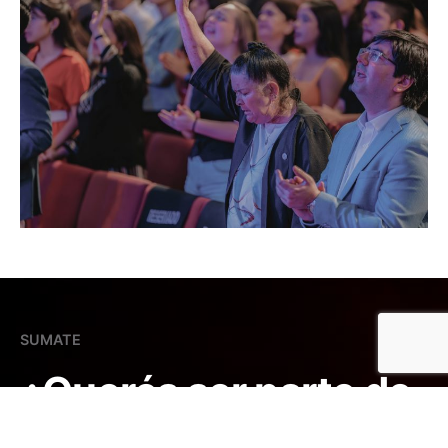
SUMATE
¿Querés ser parte
de
la Antorcha?