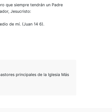
pero que siempre tendrán un Padre
ador, Jesucristo:
edio de mí. (Juan 14 6).
tores principales de la Iglesia Más
¿Dónde Estamos?
Rodó 198 c/ Mcal. López
Asunción, Paraguay