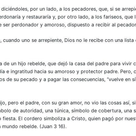
 diciéndoles, por un lado, a los pecadores, que, si se arrep
erdonaría y restauraría y, por otro lado, a los fariseos, que
 de ser perdonador y amoroso, dispuesto a recibir al pecado
, cuando uno se arrepiente, Dios no le recibe con una lista
a de un hijo rebelde, que dejó la casa del padre para vivir
ía e ingratitud hacia su amoroso y protector padre. Pero,
tos de su pecado y a pagar las consecuencias, “vuelve en s
ijo, pero el padre, con su gran amor, no vio las cosas así, s
 símbolo de autoridad, una túnica, símbolo de cobertura, una
o fiesta. El cordero simboliza a Cristo, quien pagó por nu
n mundo rebelde. (Juan 3 16).