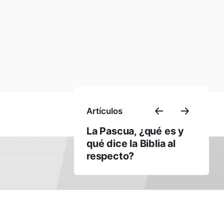
América Latina
Tel.:
(+595 21) 202 714
WhatsApp Secretaría:
+595 983-972100
Sigamos en Contacto
Enviar
Artículos
La Pascua, ¿qué es y
qué dice la Biblia al
respecto?
Desarrollado en
Yeah!