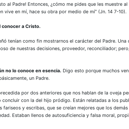
isto al Padre! Entonces, ¿cómo me pides que les muestre a
n vive en mí, hace su obra por medio de mí” (Jn. 14 7-10).
 conocer a Cristo.
ó tenían como fin mostrarnos el carácter del Padre. Una d
oso de nuestras decisiones, proveedor, reconciliador; pero,
n no lo conoce en esencia.
Digo esto porque muchos ven 
, básicamente, un Padre.
 precedida por dos anteriores que nos hablan de la oveja per
 concluir con la del hijo pródigo. Están relatadas a los pu
os fariseos y escribas, que se creían mejores que los dem
edad. Estaban llenos de autosuficiencia y falsa moral, propi