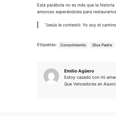
Esta parábola no es más que la histori
amoroso esperándoles para restaurarlos,
“Jesús le contestó: Yo soy el camino
Etiquetas:
Conocimiento
Dios Padre
Emilio Agüero
Estoy casado con mi amada
Que Vencedores en Asunció
Ministerios
Activate
Alabanza y Artes