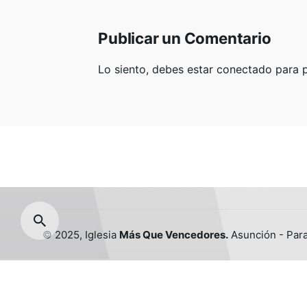
Cárceles
Comunicaciones
Publicar un Comentario
Consejería
Escuela Bíblica
Lo siento, debes estar
conectado
para p
Intercesión
Misiones Transculturales
Perseverantes
Ujieres
© 2025, Iglesia
Más Que Vencedores.
Asunción - Par