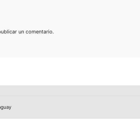
Grupos Hogareños
Niños
Adolescentes
Jóvenes
ublicar un comentario.
Hombres
Mujeres
Matrimonios
aguay