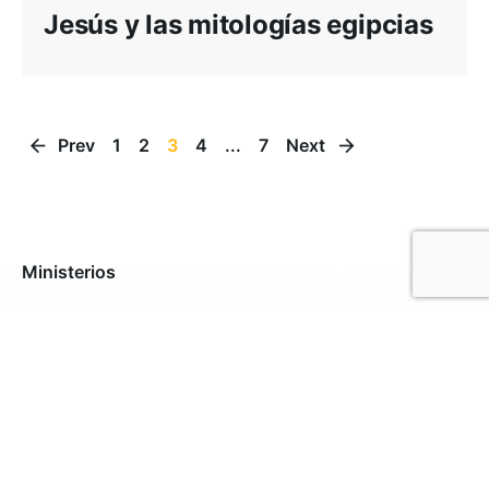
Jesús y las mitologías egipcias
Prev
1
2
3
4
...
7
Next
Ministerios
Activate
Alabanza y Artes
Cárceles
Comunicaciones
Consejería
Escuela Bíblica