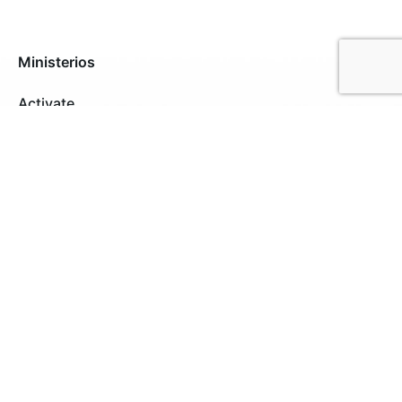
Ministerios
Activate
Alabanza y Artes
Cárceles
Comunicaciones
Consejería
Escuela Bíblica
Intercesión
Misiones Transculturales
Perseverantes
Ujieres
Reuniones
Servicios Semanales