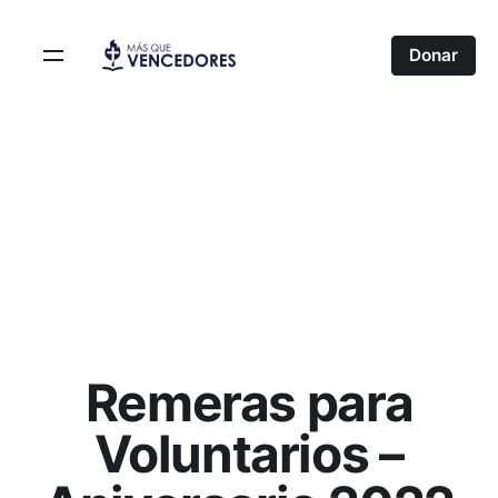
Skip
to
Donar
content
Remeras para
Voluntarios –