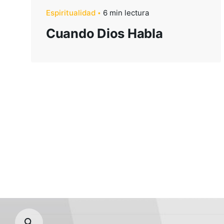
Espiritualidad
6 min lectura
Ministerios
Cuando Dios Habla
Activate
Alabanza y Artes
Cárceles
Comunicaciones
Consejería
Escuela Bíblica
Intercesión
Misiones Transculturales
Perseverantes
Ujieres