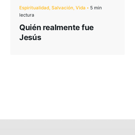
Espiritualidad
Salvación
Vida
5 min
Reuniones
lectura
Quién realmente fue
Servicios Semanales
Oración
Jesús
Grupos Hogareños
Niños
Adolescentes
Jóvenes
Hombres
Mujeres
Matrimonios