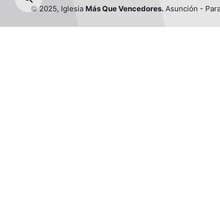
© 2025, Iglesia
Más Que Vencedores.
Asunción - Par